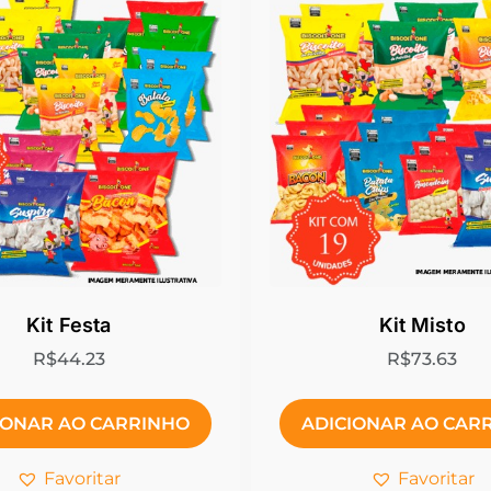
Kit Festa
Kit Misto
R$
44.23
R$
73.63
IONAR AO CARRINHO
ADICIONAR AO CAR
Favoritar
Favoritar