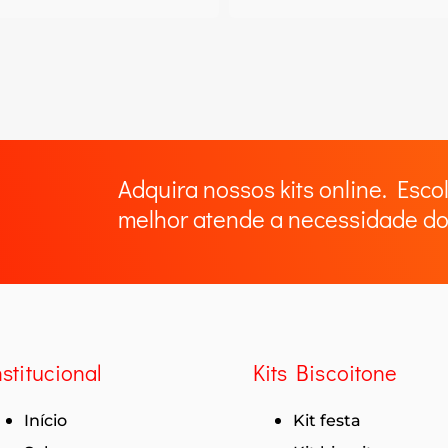
Adquira nossos kits online. Esco
melhor atende a necessidade do
nstitucional
Kits Biscoitone
Início
Kit festa