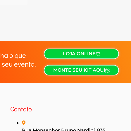
lha o que
LOJA ONLINE
 seu evento.
MONTE SEU KIT AQUI
Contato
Rua Monsenhor Bruno Nardini, 835,